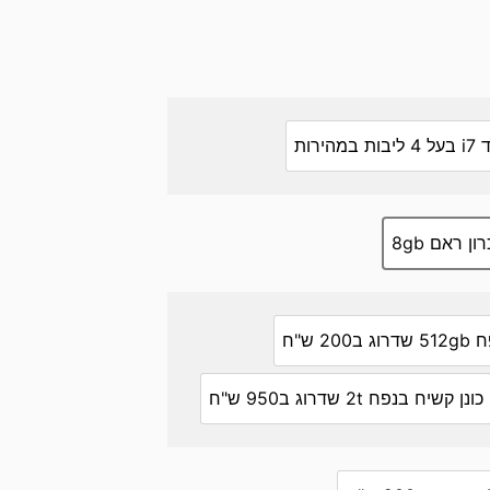
במהירות
רון ראם 8gb
2 ש"ח
כונן קשיח בנפח 2t שדרוג ב950 ש"ח