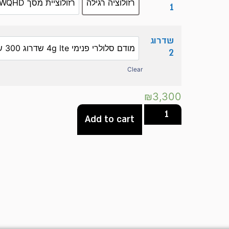
רזולוציה רגילה
רזולוציית מסך WQHD שדרוג ב 200 ש"ח
1
שדרוג
מודם סלולרי פנימי 4g lte שדרוג 300 ש"ח
2
Clear
₪
3,300
Add to cart