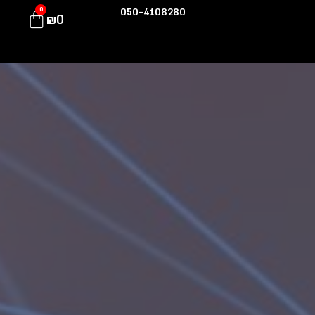
Lenovo T
0
050-4108280
₪
0