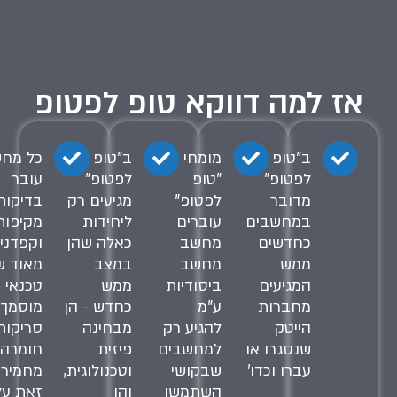
אז למה דווקא טופ לפטופ
ב"טופ
מומחי
ב"טופ
כל מח
לפטופ"
"טופ
לפטופ"
עובר
מדובר
לפטופ"
מגיעים רק
בדיקות
במחשבים
עוברים
ליחידות
מקיפות
כחדשים
מחשב
כאלה שהן
וקפדני
ממש
מחשב
במצב
מאוד ש
המגיעים
ביסודיות
ממש
טכנאי
מחברות
ע"מ
כחדש - הן
מוסמך 
הייטק
להגיע רק
מבחינה
סריקות
שנסגרו או
למחשבים
פיזית
חומרה
עברו וכדו'
שבקושי
וטכנולוגית,
מחמירו
השתמשו
והן
זאת על