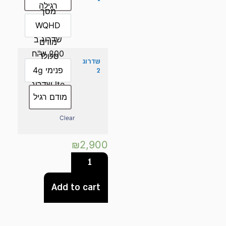
רגילה
מסך
WQHD
שדרוג ב
מודם
200 ש"ח
סלולרי
שדרוג
פנימי 4g
2
lte שדרוג
מודם רגיל
300 ש"ח
Clear
₪
2,900
Add to cart