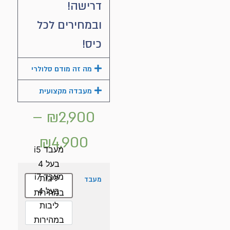
דרישה!
ובמחירים לכל
כיס!
מה זה מודם סלולרי
מעבדה מקצועית
–
₪
2,900
₪
4,900
מעבד i5
בעל 4
מעבד i7
ליבות
מעבד
בעל 4
במהירות
ליבות
up to 3.6
במהירות
GHz