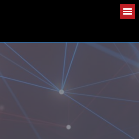
Lenovo ThinkPad x1 yoga 3rd gen