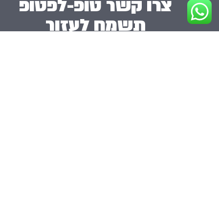
צרו קשר טופ-לפטופ
תשמח לעזור
050-410-8280⁩
toplaptop19@gmail.com
top-laptop.co.il