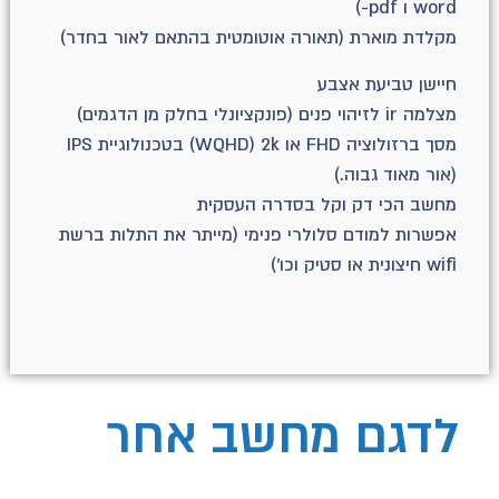
word ו pdf-)
מקלדת מוארת (תאורה אוטומטית בהתאם לאור בחדר)
חיישן טביעת אצבע
מצלמה ir לזיהוי פנים (פונקציונלי בחלק מן הדגמים)
מסך ברזולוציה FHD או WQHD) 2k) בטכנולוגיית IPS
(אור מאוד גבוה.)
מחשב הכי דק וקל בסדרה העסקית
אפשרות למודם סלולרי פנימי (מייתר את התלות ברשת
wifi חיצונית או סטיק וכו')
לדגם מחשב אחר